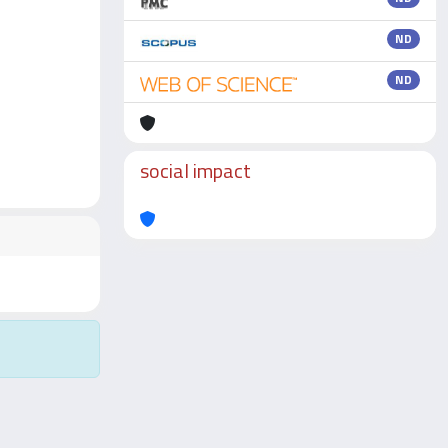
ND
ND
social impact