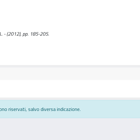
 A.. - (2012), pp. 185-205.
ono riservati, salvo diversa indicazione.