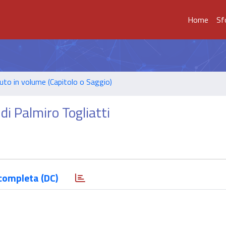
Home
Sf
uto in volume (Capitolo o Saggio)
 di Palmiro Togliatti
completa (DC)