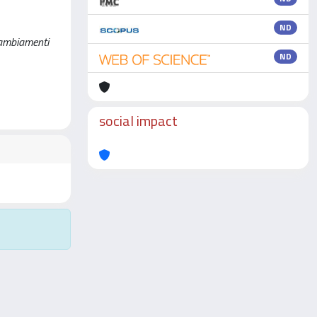
ND
cambiamenti
ND
social impact