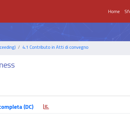
Home
Sf
ceeding)
4.1 Contributo in Atti di convegno
eness
completa (DC)