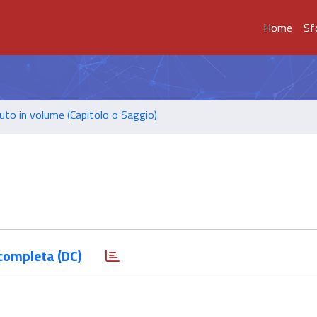
Home
Sf
uto in volume (Capitolo o Saggio)
completa (DC)