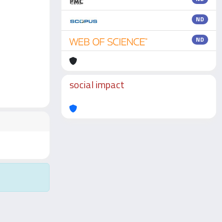
ND
ND
social impact