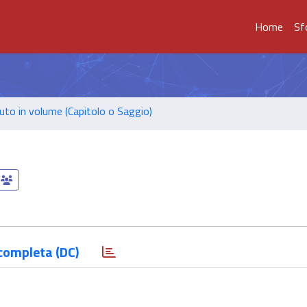
Home
Sf
uto in volume (Capitolo o Saggio)
completa (DC)