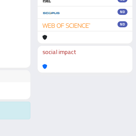
ND
ND
social impact