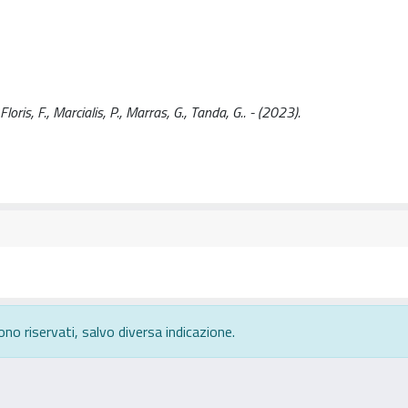
oris, F., Marcialis, P., Marras, G., Tanda, G.. - (2023).
ono riservati, salvo diversa indicazione.