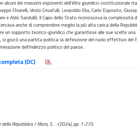
 alcuni dei massimi esponenti dell’élite giuridico-costituzionale ita
eppe Chiarelli, Vezio Crisafulli, Leopoldo Elia, Carlo Esposito, Giuse
 e Aldo Sandulli). Il Capo dello Stato riconosceva la complessità di
 cercava anche di comprendere meglio la più alta carica della Repubbli
re un supporto teorico-giuridico che garantisse alle sue scelte una 
i, si giocò una partita politica: la definizione del ruolo effettivo del
minazione dell’indirizzo politico del paese.
completa (DC)
te della Repubblica / Mura, S.. - (2024), pp. 1-275.