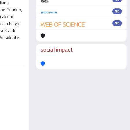
liana
ppe Guarino,
ND
 alcuni
ca, che gli
ND
sorta di
 Presidente
social impact