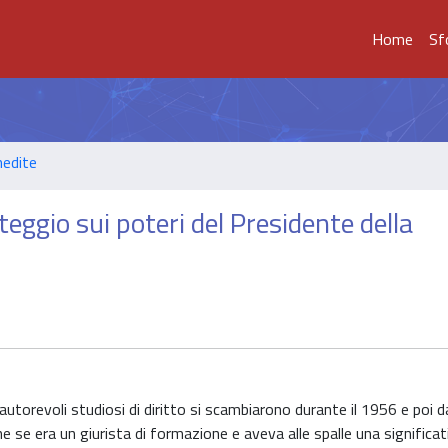
Home
Sf
nedite
teggio sui poteri del Presidente della
utorevoli studiosi di diritto si scambiarono durante il 1956 e poi d
he se era un giurista di formazione e aveva alle spalle una significat