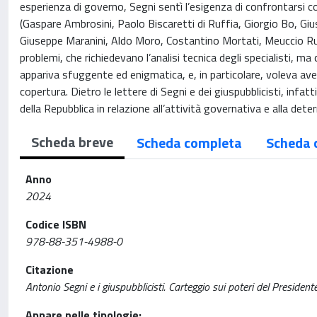
esperienza di governo, Segni sentì l’esigenza di confrontarsi con
(Gaspare Ambrosini, Paolo Biscaretti di Ruffia, Giorgio Bo, Gius
Giuseppe Maranini, Aldo Moro, Costantino Mortati, Meuccio Ruini
problemi, che richiedevano l’analisi tecnica degli specialisti, ma
appariva sfuggente ed enigmatica, e, in particolare, voleva ave
copertura. Dietro le lettere di Segni e dei giuspubblicisti, infatt
della Repubblica in relazione all’attività governativa e alla deter
Scheda breve
Scheda completa
Scheda 
Anno
2024
Codice ISBN
978-88-351-4988-0
Citazione
Antonio Segni e i giuspubblicisti. Carteggio sui poteri del Presiden
Appare nelle tipologie: