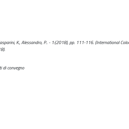
sparini, K., Alessandro, P.. - 1:(2018), pp. 111-116. (International Colo
8).
ti di convegno