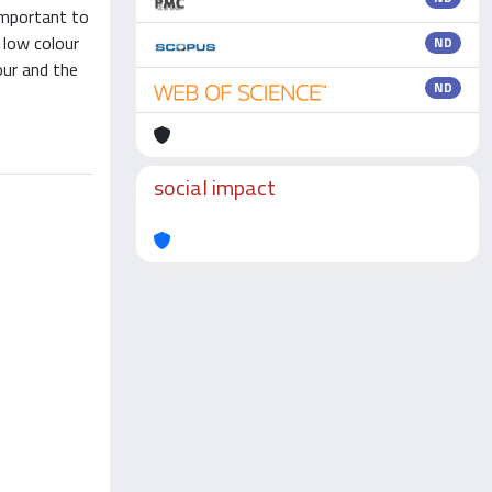
 important to
a low colour
ND
our and the
ND
social impact