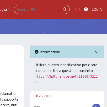
oglia
IT
LOGIN
Informazioni
Utilizza questo identificativo per citare
o creare un link a questo documento:
https://hdl.handle.net/11388/3212
10
reclamation
Citazioni
lic supports,
ontext, but
ND