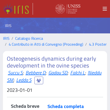
IRIS
IRIS
Catalogo Ricerca
4 Contributo in Atti di Convegno (Proceeding)
4.3 Poster
Osteogenesis dynamics during early
development in the ovine species
Succu S
;
Bebbere D
;
Gadau SD
;
Falchi L
;
Nieddu
SM
;
Ledda S
2023-01-01
Scheda breve
Scheda completa