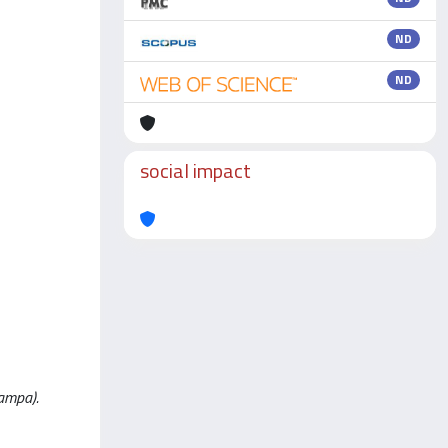
ND
ND
social impact
tampa).