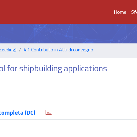
Home
Sf
ceeding)
4.1 Contributo in Atti di convegno
l for shipbuilding applications
completa (DC)