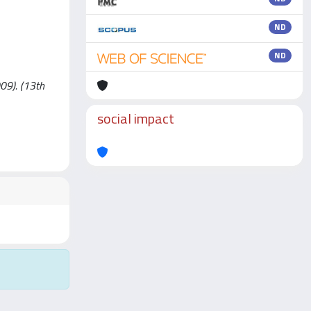
ND
ND
009). (13th
social impact