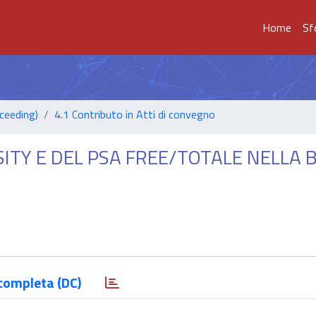
Home
Sf
ceeding)
4.1 Contributo in Atti di convegno
ITY E DEL PSA FREE/TOTALE NELLA 
completa (DC)