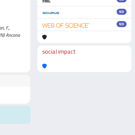
ND
ND
, F.,
SUN) Ancona
social impact