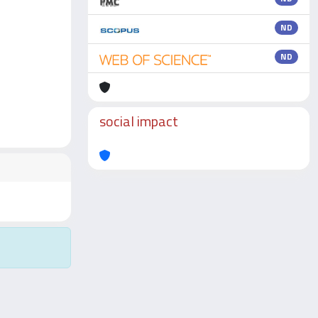
ND
ND
social impact