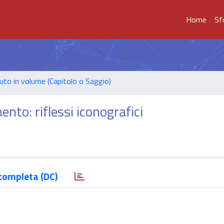
Home
Sf
uto in volume (Capitolo o Saggio)
ento: riflessi iconografici
completa (DC)