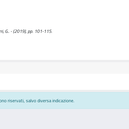
rri, G.. - (2019), pp. 101-115.
ono riservati, salvo diversa indicazione.