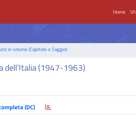
Home
Sf
uto in volume (Capitolo o Saggio)
ta dell’Italia (1947-1963)
completa (DC)