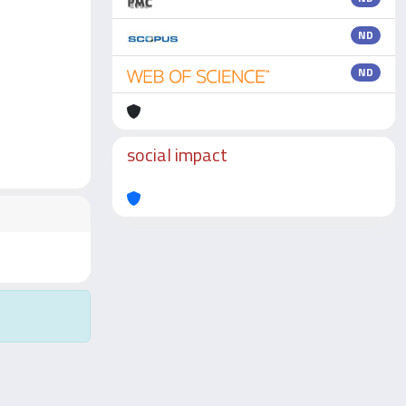
ND
ND
social impact