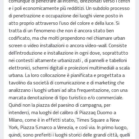
comunque di penetrare all’interno, direzionati verso i centri
e i poli economicamente più redditizi. Un subdolo processo
di penetrazione e occupazione dei luoghi viene posto in
atto proprio attraverso l’uso del colore e della luce. Si
tratta di un fenomeno che non è ancora stato ben
codificato, ma che molti propendono nel chiamare urban
screen o video installazioni o ancora video-wall. Consiste
dell’introduzione e installazione in ogni dove, soprattutto
nei contesti altamente urbanizzati , di pannelli e tabelloni
elettronici, schermi digitali e proiezioni multimediali a scala
urbana. La loro collocazione è pianificata e progettata a
tavolino da società di comunicazione e di marketing che
analizzano i luoghi urbani ad alta frequentazione, con una
marcata denotazione di tipo turistico e/o commerciale.
Quindi non la piazza del paesino di campagna, per
intenderci, ma luoghi del calibro di Piazzaq Duomo a
Milano, come è in effetti stato, Times Square a New
York, Piazza S.marco a Venezia, e così via. In primo luogo,
quindi, sono preferiti i luoghi storici delle grandi città, quelli