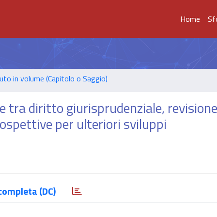
Home
Sf
uto in volume (Capitolo o Saggio)
 tra diritto giurisprudenziale, revisione
ospettive per ulteriori sviluppi
completa (DC)