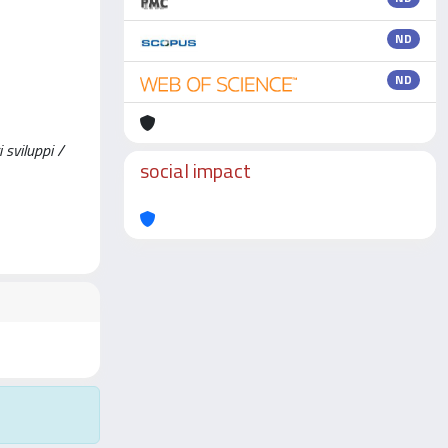
ND
ND
i sviluppi /
social impact