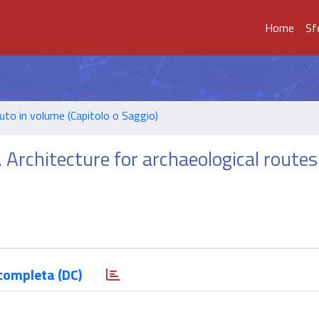
Home
Sf
uto in volume (Capitolo o Saggio)
 Architecture for archaeological routes
completa (DC)