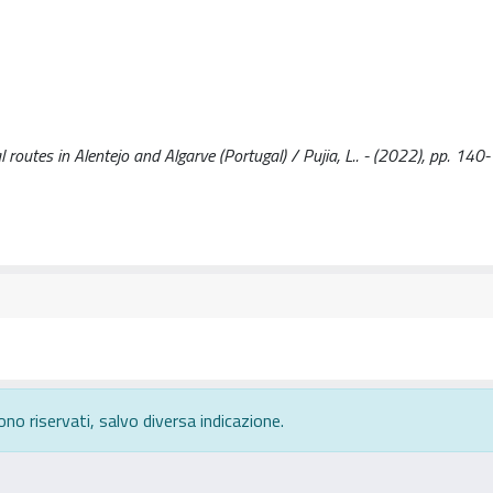
l routes in Alentejo and Algarve (Portugal) / Pujia, L.. - (2022), pp. 140
ono riservati, salvo diversa indicazione.