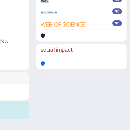
ND
ND
-147.
social impact