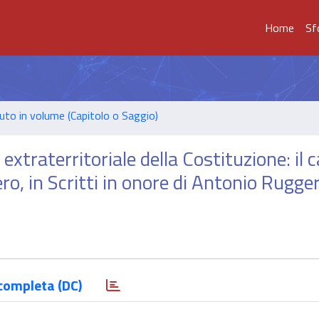
Home
Sf
uto in volume (Capitolo o Saggio)
 extraterritoriale della Costituzione: il 
tero, in Scritti in onore di Antonio Rugger
completa (DC)