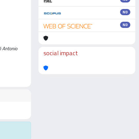
ND
ND
di Antonio
social impact