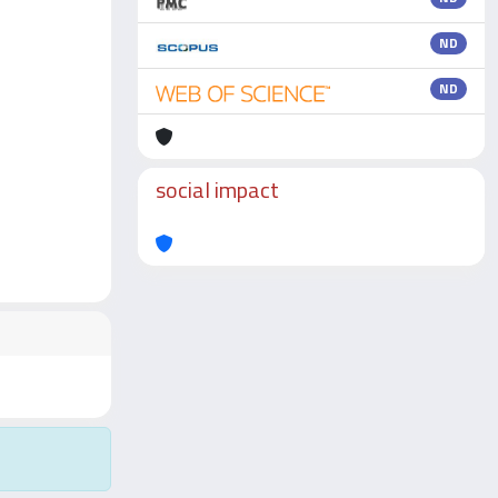
ND
ND
social impact