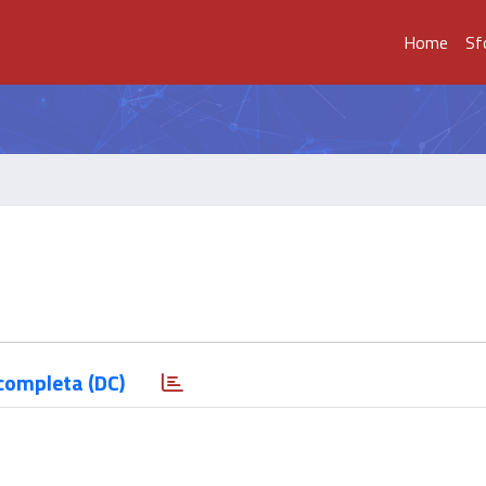
Home
Sf
completa (DC)