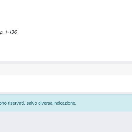
pp. 1-136.
ono riservati, salvo diversa indicazione.