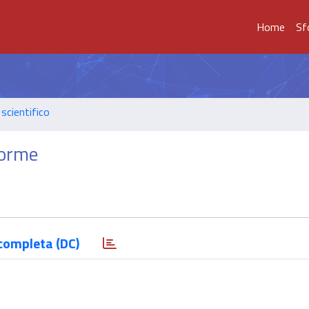
Home
Sf
scientifico
forme
completa (DC)