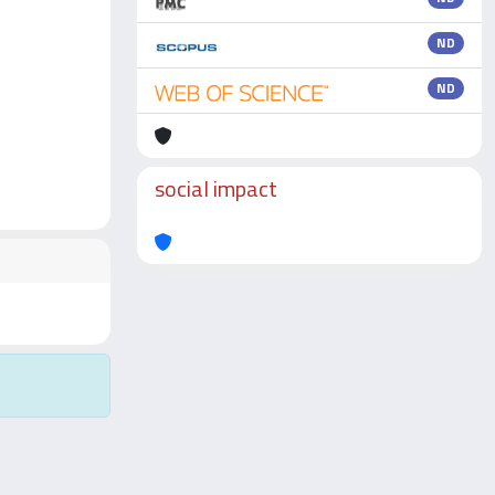
ND
ND
social impact