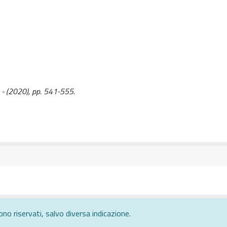
F.. - (2020), pp. 541-555.
ono riservati, salvo diversa indicazione.