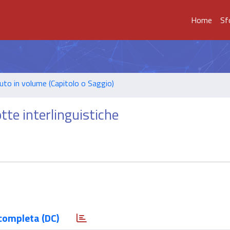
Home
Sf
uto in volume (Capitolo o Saggio)
otte interlinguistiche
completa (DC)