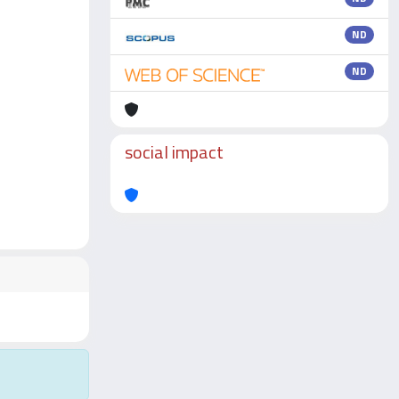
ND
ND
social impact