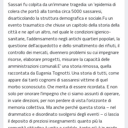
Sassari fu colpita da un’immane tragedia: un 'epidemia di
colera che portò alla tomba circa 5000 sassaresi,
disarticolando la struttura demografica e sociale.Fu un
evento traumatico che chiuse un capitolo della storia della
città e ne aprì un altro, nel quale le condizioni igienico-
sanitarie, l'addensamento negli antichi quartieri popolari, la
questione dell'acquedotto e dello smaltimento dei rifiuti, il
controllo dei mercati, divennero problemi su cui impegnare
risorse, elaborare prrogetti, misurare la capacità delle
amministrazioni comunali.E’ una storia rimossa, quella
raccontata da Eugenia Tognotti. Una storia di tutti, come
appare dai tanti cognomi di sassaresi vittime di quel
morbo sconosciuto. Che merita di essere ricordata. E non
solo per onorare l'impegno che ci siamo assunti di operare,
in varie direzioni, per non perdere di vista l'orizzonte di
memoria collettiva. Ma anche perché questa storia – nel
drammatico e disordinato svolgersi degli eventi – ci lascia
il deposito di preziosi insegnamenti: quanto più la
comunità cittadina è unita e solidale, tanto più è in grado