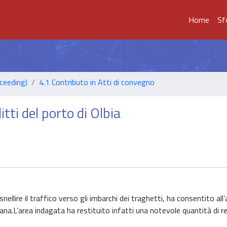
Home
Sf
ceeding)
4.1 Contributo in Atti di convegno
itti del porto di Olbia
ellire il traffico verso gli imbarchi dei traghetti, ha consentito all
omana.L’area indagata ha restituito infatti una notevole quantità di re