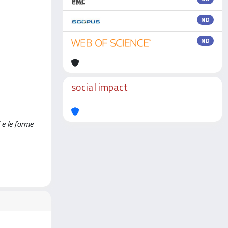
ND
ND
social impact
i e le forme