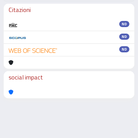
Citazioni
ND
ND
ND
social impact
Powered by
IRIS
-
about IRIS
-
Utilizzo dei cookie
-
Privacy
Copyright © 2026