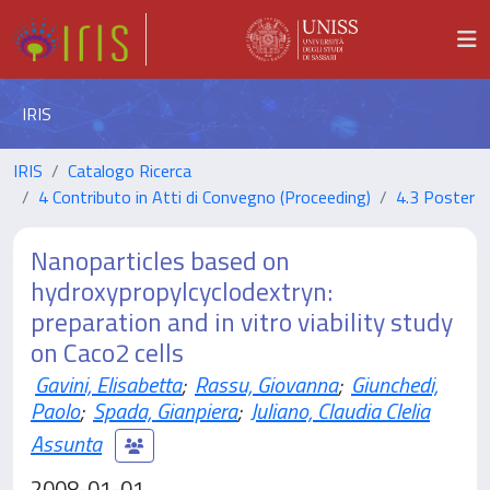
IRIS
IRIS
Catalogo Ricerca
4 Contributo in Atti di Convegno (Proceeding)
4.3 Poster
Nanoparticles based on
hydroxypropylcyclodextryn:
preparation and in vitro viability study
on Caco2 cells
Gavini, Elisabetta
;
Rassu, Giovanna
;
Giunchedi,
Paolo
;
Spada, Gianpiera
;
Juliano, Claudia Clelia
Assunta
2008-01-01