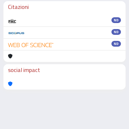
Citazioni
ND
ND
ND
social impact
Powered by
IRIS
-
about IRIS
-
Utilizzo dei cookie
-
Privacy
Copyright © 2026