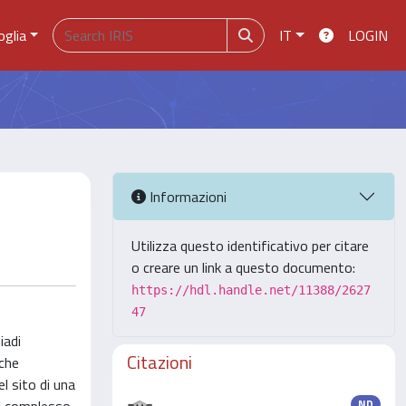
oglia
IT
LOGIN
Informazioni
Utilizza questo identificativo per citare
o creare un link a questo documento:
https://hdl.handle.net/11388/2627
47
iadi
Citazioni
 che
l sito di una
ND