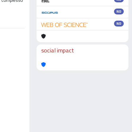
il complesso
ND
ND
social impact