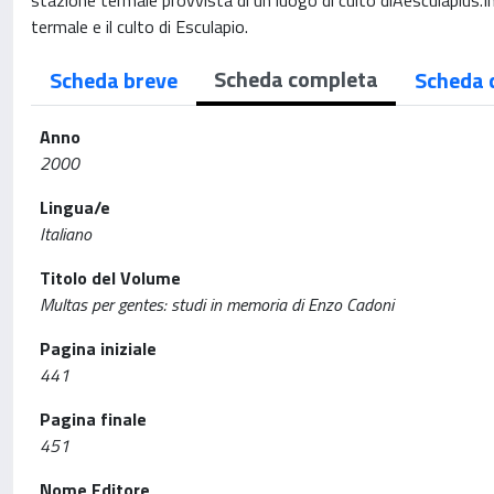
stazione termale provvista di un luogo di culto diAesculapius.
termale e il culto di Esculapio.
Scheda completa
Scheda breve
Scheda 
Anno
2000
Lingua/e
Italiano
Titolo del Volume
Multas per gentes: studi in memoria di Enzo Cadoni
Pagina iniziale
441
Pagina finale
451
Nome Editore