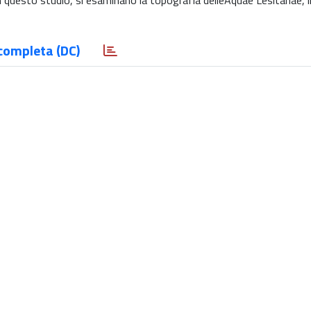
In questo studio, si esaminano la topografia delleAquae Lesitanae, 
completa (DC)