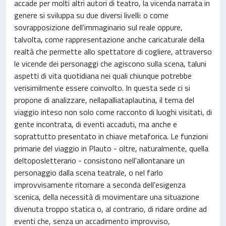
accade per molti altri autori di teatro, la vicenda narrata in
genere si sviluppa su due diversi livelli: o come
sovrapposizione dell'immaginario sul reale oppure,
talvolta, come rappresentazione anche caricaturale della
realtà che permette allo spettatore di cogliere, attraverso
le vicende dei personaggi che agiscono sulla scena, taluni
aspetti di vita quotidiana nei quali chiunque potrebbe
verisimilmente essere coinvolto. In questa sede ci si
propone di analizzare, nellapalliataplautina, il tema del
viaggio inteso non solo come racconto di luoghi visitati, di
gente incontrata, di eventi accaduti, ma anche e
soprattutto presentato in chiave metaforica. Le funzioni
primarie del viaggio in Plauto - oltre, naturalmente, quella
deltoposletterario - consistono nell'allontanare un
personaggio dalla scena teatrale, o nel farlo
improvvisamente ritornare a seconda dell'esigenza
scenica, della necessità di movimentare una situazione
divenuta troppo statica o, al contrario, di ridare ordine ad
eventi che, senza un accadimento improvviso,