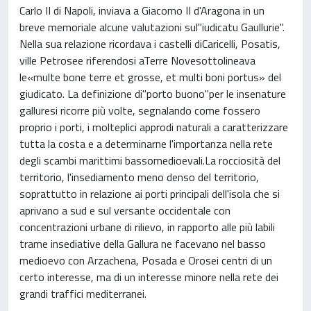
Carlo II di Napoli, inviava a Giacomo II d'Aragona in un
breve memoriale alcune valutazioni sul"iudicatu Gaullurie".
Nella sua relazione ricordava i castelli diCaricelli, Posatis,
ville Petrosee riferendosi aTerre Novesottolineava
le«multe bone terre et grosse, et multi boni portus» del
giudicato. La definizione di"porto buono"per le insenature
galluresi ricorre più volte, segnalando come fossero
proprio i porti, i molteplici approdi naturali a caratterizzare
tutta la costa e a determinarne l'importanza nella rete
degli scambi marittimi bassomedioevali.La rocciosità del
territorio, l'insediamento meno denso del territorio,
soprattutto in relazione ai porti principali dell'isola che si
aprivano a sud e sul versante occidentale con
concentrazioni urbane di rilievo, in rapporto alle più labili
trame insediative della Gallura ne facevano nel basso
medioevo con Arzachena, Posada e Orosei centri di un
certo interesse, ma di un interesse minore nella rete dei
grandi traffici mediterranei.