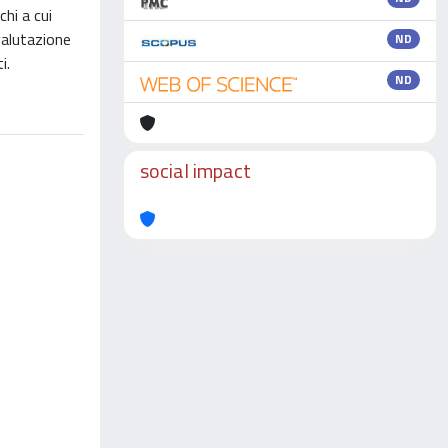
hi a cui
valutazione
ND
i.
ND
social impact