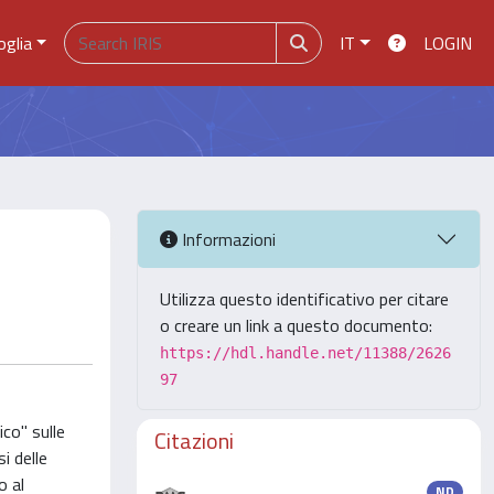
oglia
IT
LOGIN
Informazioni
Utilizza questo identificativo per citare
o creare un link a questo documento:
https://hdl.handle.net/11388/2626
97
co" sulle
Citazioni
i delle
o al
ND