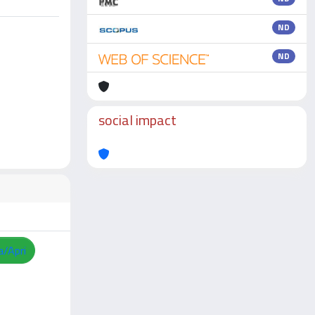
ND
ND
social impact
a/Apri