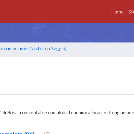
Home
Sf
uto in volume (Capitolo o Saggio)
tà di Bosa, confrontabile con alcuni toponimi africani e di origine p