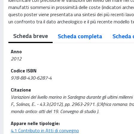
identificare con precisione le variazioni del livello del mare nel c
manufatti sommersi in prossimità delle coste (indicatori archeo
questo poster viene presentata una sintesi dei più recenti lavo
un confronto tra il dato archeologico e il più recente modello te
Scheda breve
Scheda completa
Scheda 
Anno
2012
Codice ISBN
978-88-430-6287-4
Citazione
Variazioni del livello marino in Sardegna durante gli ultimi millenni 
F., Solinas, E.. - 43.3:(2012), pp. 2963-2971. (L'Africa romana: tra
mondo antico: atti del 19. Convegno di studio ).
Appare nelle tipologie:
4.1 Contributo in Atti di convegno