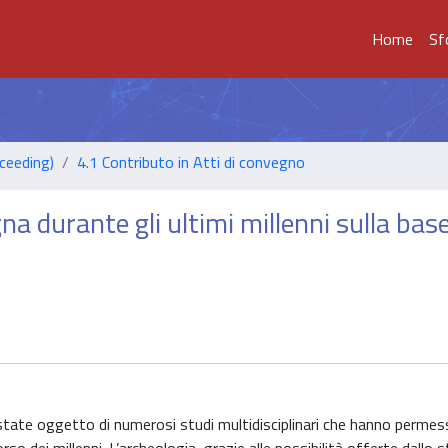
Home
Sf
ceeding)
4.1 Contributo in Atti di convegno
gna durante gli ultimi millenni sulla base
 state oggetto di numerosi studi multidisciplinari che hanno permes