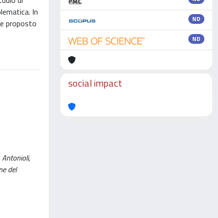
tudio di
lematica. In
ND
tre proposto
ND
social impact
 Antonioli,
ne del