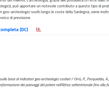
orso dei millenni. L’archeologia, grazie alle possibilità offerte dallo s
logici), può apportare un notevole contributo a questo tipo di prob
ri geo-archeologici svolti lungo le coste della Sardegna; viene inol
orico di previsione.
completa (DC)
sulla base di indicatori geo-archeologici costieri / Orrù, P., Porqueddu, A.,
sformazione dei paesaggi del potere nell'Africa settentrionale fino alla fi