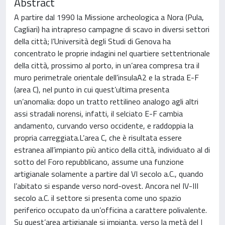
Abstract
A partire dal 1990 la Missione archeologica a Nora (Pula,
Cagliari) ha intrapreso campagne di scavo in diversi settori
della città; l’Università degli Studi di Genova ha
concentrato le proprie indagini nel quartiere settentrionale
della città, prossimo al porto, in un’area compresa tra il
muro perimetrale orientale dell’insulaA2 e la strada E-F
(area C), nel punto in cui quest’ultima presenta
un’anomalia: dopo un tratto rettilineo analogo agli altri
assi stradali norensi, infatti, il selciato E-F cambia
andamento, curvando verso occidente, e raddoppia la
propria carreggiata.L’area C, che è risultata essere
estranea all’impianto più antico della città, individuato al di
sotto del Foro repubblicano, assume una funzione
artigianale solamente a partire dal VI secolo a.C., quando
l’abitato si espande verso nord-ovest. Ancora nel IV-III
secolo a.C. il settore si presenta come uno spazio
periferico occupato da un’officina a carattere polivalente.
Su quest’area artigianale si impianta, verso la metà del I