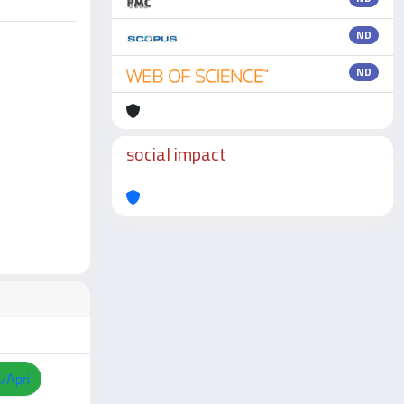
ND
ND
social impact
a/Apri