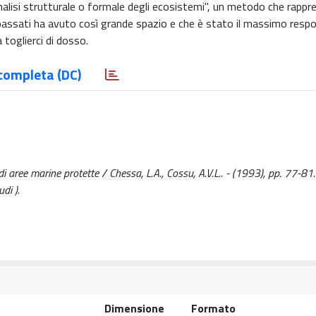
nalisi strutturale o formale degli ecosistemi", un metodo che rappr
i passati ha avuto così grande spazio e che è stato il massimo respo
 toglierci di dosso.
completa (DC)
 di aree marine protette / Chessa, L.A., Cossu, A.V.L.. - (1993), pp. 77-81. 
di ).
Dimensione
Formato