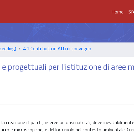
Home
Sf
ceeding)
4.1 Contributo in Atti di convegno
 e progettuali per l'istituzione di aree 
r la creazione di parchi, riserve od oasi naturali, deve inevitabilmen
acro e microscopiche, e del loro ruolo nel contesto ambientale. Ci r