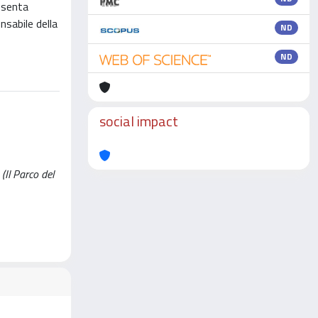
esenta
nsabile della
ND
ND
social impact
(Il Parco del