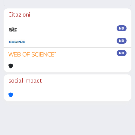
Citazioni
ND
ND
ND
social impact
Powered by
IRIS
-
about IRIS
-