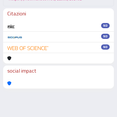
Citazioni
ND
ND
ND
social impact
Powered by
IRIS
-
about IRIS
-