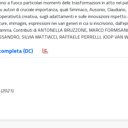
tono a fuoco particolari momenti delle trasformazioni in atto nel p
su autori di cruciale importanza, quali Simmaco, Ausonio, Claudiano,
operatività creativa, sugli adattamenti e sulle innovazioni rispetto 
re, immagini, espressioni nei vari generi in cui si inscrivono, dall’ep
a e all’epigramma. Contributi di ANTONELLA BRUZZONE, MARCO FORMISA
SSANDRO, SILVIA MATTIACCI, RAFFAELE PERRELLI, JOOP VAN
completa (DC)
 (2021).