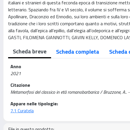
italiani e stranieri di questa feconda epoca di transizione met
letterario. Spaziando fra IV e VI secolo, il volume si sofferma 
Apollinare, Draconzio ed Ennodio, sui loro ambienti e sulla loro 
tradizione che i loro scritti comportano quanto a motivi, struttu
alla favola, dall’epica all’epillio, dall’elegia all’odeporic
GASTI, FILOMENA GIANNOTTI, GAVIN KELLY, DOMENICO LA
Scheda breve
Scheda completa
Scheda 
Anno
2021
Citazione
Metamorfosi del classico in età romanobarbarica / Bruzzone, A.. -
Appare nelle tipologie:
7.1 Curatela
File in questo prodotto: