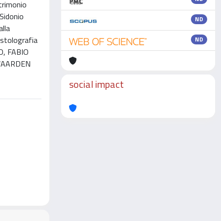
atrimonio
 Sidonio
ND
alla
istolografia
ND
NO, FABIO
 WAARDEN
social impact