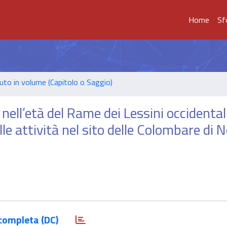
Home
Sf
uto in volume (Capitolo o Saggio)
nell’età del Rame dei Lessini occidentali
lle attività nel sito delle Colombare di 
completa (DC)