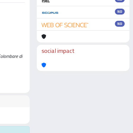
ND
ND
social impact
 Colombare di