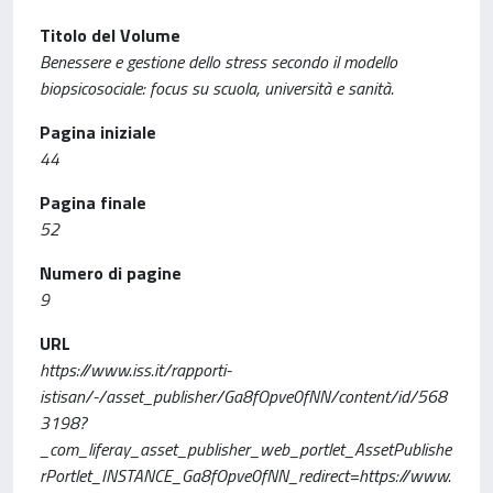
Titolo del Volume
Benessere e gestione dello stress secondo il modello
biopsicosociale: focus su scuola, università e sanità.
Pagina iniziale
44
Pagina finale
52
Numero di pagine
9
URL
https://www.iss.it/rapporti-
istisan/-/asset_publisher/Ga8fOpve0fNN/content/id/568
3198?
_com_liferay_asset_publisher_web_portlet_AssetPublishe
rPortlet_INSTANCE_Ga8fOpve0fNN_redirect=https://www.