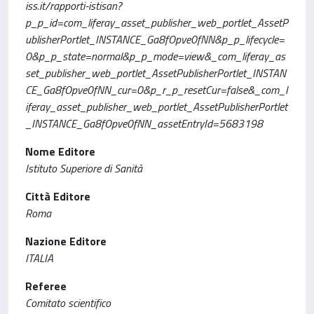
iss.it/rapporti-istisan?
p_p_id=com_liferay_asset_publisher_web_portlet_AssetP
ublisherPortlet_INSTANCE_Ga8fOpve0fNN&p_p_lifecycle=
0&p_p_state=normal&p_p_mode=view&_com_liferay_as
set_publisher_web_portlet_AssetPublisherPortlet_INSTAN
CE_Ga8fOpve0fNN_cur=0&p_r_p_resetCur=false&_com_l
iferay_asset_publisher_web_portlet_AssetPublisherPortlet
_INSTANCE_Ga8fOpve0fNN_assetEntryId=5683198
Nome Editore
Istituto Superiore di Sanità
Città Editore
Roma
Nazione Editore
ITALIA
Referee
Comitato scientifico