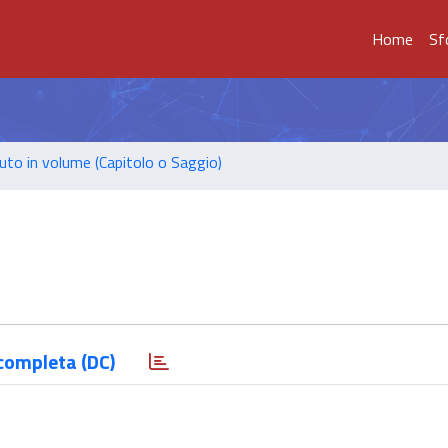
Home
Sf
uto in volume (Capitolo o Saggio)
completa (DC)