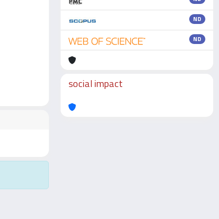
ND
ND
social impact