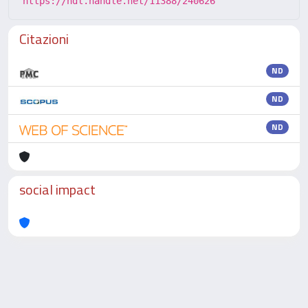
https://hdl.handle.net/11388/240626
Citazioni
ND
ND
ND
social impact
Powered by
IRIS
-
about IRIS
-