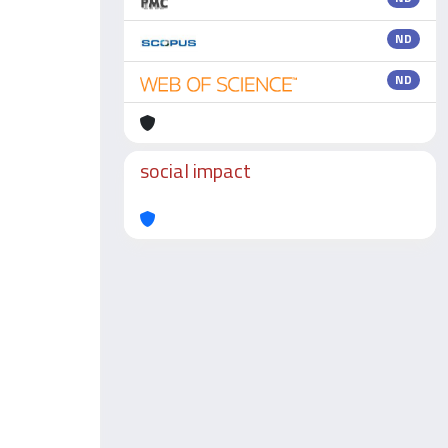
ND
ND
social impact