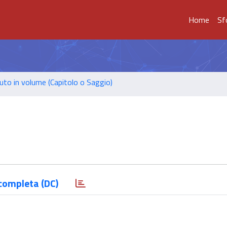
Home
Sf
uto in volume (Capitolo o Saggio)
completa (DC)