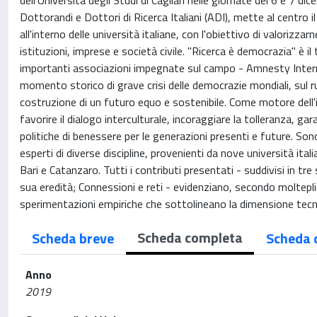
dell'Università degli Studi di Cagliari nelle giornate del 6 e 7 d
Dottorandi e Dottori di Ricerca Italiani (ADI), mette al centro 
all'interno delle università italiane, con l'obiettivo di valorizz
istituzioni, imprese e società civile. "Ricerca è democrazia" è 
importanti associazioni impegnate sul campo - Amnesty Internat
momento storico di grave crisi delle democrazie mondiali, sul ru
costruzione di un futuro equo e sostenibile. Come motore dell'i
favorire il dialogo interculturale, incoraggiare la tolleranza, g
politiche di benessere per le generazioni presenti e future. Son
esperti di diverse discipline, provenienti da nove università ita
Bari e Catanzaro. Tutti i contributi presentati - suddivisi in tre
sua eredità; Connessioni e reti - evidenziano, secondo moltepli
sperimentazioni empiriche che sottolineano la dimensione tecnico
Scheda completa
Scheda breve
Scheda 
Anno
2019