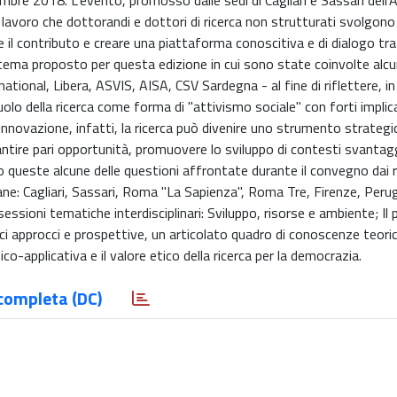
icembre 2018. L'evento, promosso dalle sedi di Cagliari e Sassari dell
il lavoro che dottorandi e dottori di ricerca non strutturati svolgon
arne il contributo e creare una piattaforma conoscitiva e di dialogo t
il tema proposto per questa edizione in cui sono state coinvolte alcu
ional, Libera, ASVIS, AISA, CSV Sardegna - al fine di riflettere, i
olo della ricerca come forma di "attivismo sociale" con forti implica
nnovazione, infatti, la ricerca può divenire uno strumento strategi
arantire pari opportunità, promuovere lo sviluppo di contesti svantag
o queste alcune delle questioni affrontate durante il convegno dai r
liane: Cagliari, Sassari, Roma "La Sapienza", Roma Tre, Firenze, Peru
 sessioni tematiche interdisciplinari: Sviluppo, risorse e ambiente; Il
ci approcci e prospettive, un articolato quadro di conoscenze teori
-applicativa e il valore etico della ricerca per la democrazia.
completa (DC)