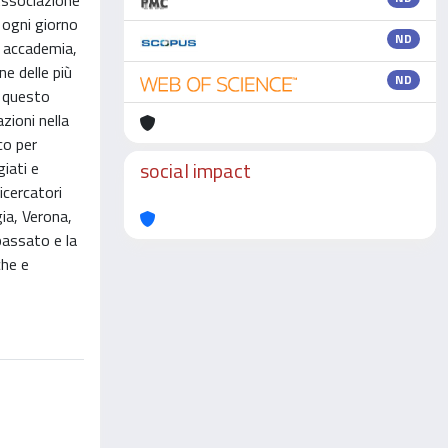
'Associazione
o ogni giorno
ND
ra accademia,
ne delle più
ND
n questo
zioni nella
co per
social impact
giati e
icercatori
gia, Verona,
 passato e la
che e