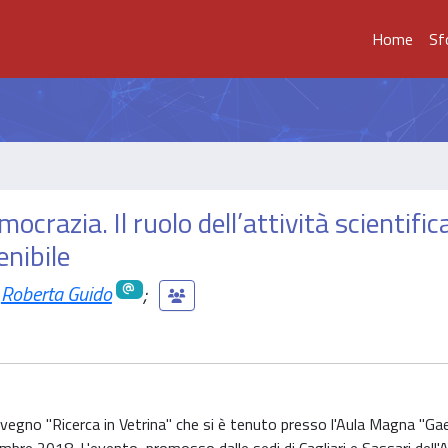
Home
Sf
crazia. Il ruolo dell’attività scientific
enibile
Roberta Guido
;
Convegno "Ricerca in Vetrina" che si è tenuto presso l'Aula Magna "G