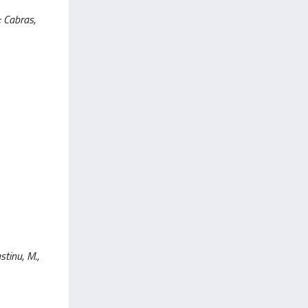
; Cabras,
stinu, M.,