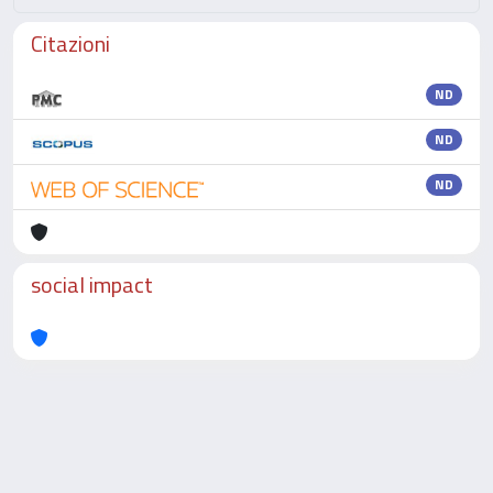
Citazioni
ND
ND
ND
social impact
Powered by
IRIS
-
about IRIS
-
Utilizzo dei cookie
-
Privacy
Copyright © 2026