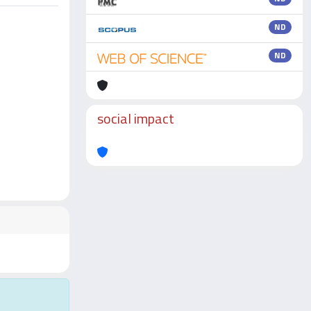
ND
ND
social impact