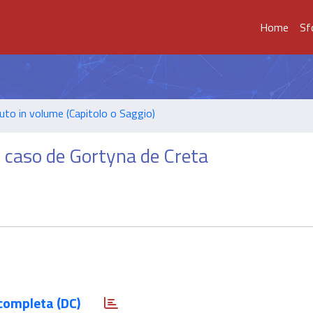
Home
Sf
uto in volume (Capitolo o Saggio)
o caso de Gortyna de Creta
completa (DC)