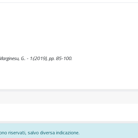
arginesu, G.. - 1:(2019), pp. 85-100.
ono riservati, salvo diversa indicazione.