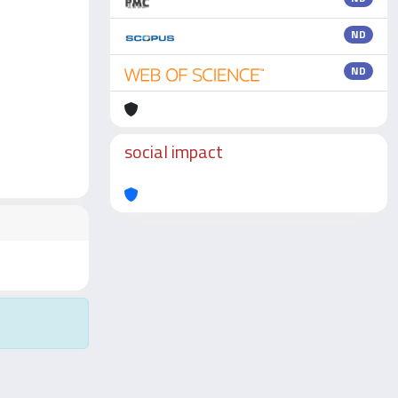
ND
ND
social impact