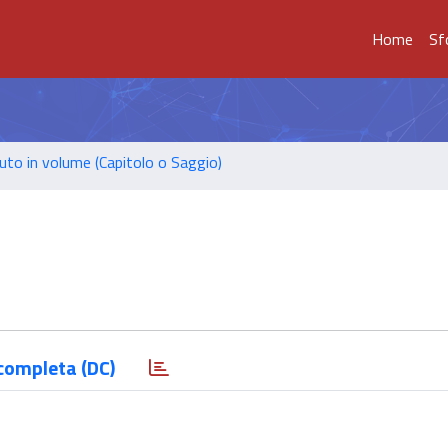
Home
Sf
uto in volume (Capitolo o Saggio)
completa (DC)