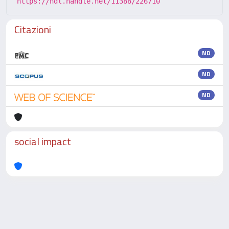
https://hdl.handle.net/11388/226710
Citazioni
ND
ND
ND
social impact
Powered by
IRIS
-
about IRIS
-