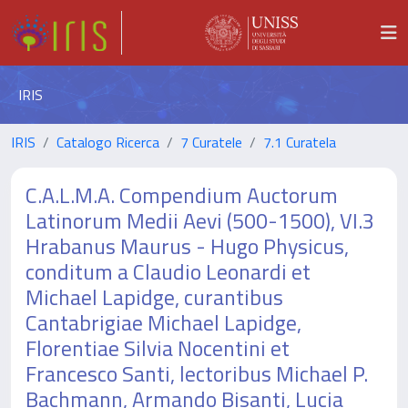
IRIS
IRIS
Catalogo Ricerca
7 Curatele
7.1 Curatela
C.A.L.M.A. Compendium Auctorum
Latinorum Medii Aevi (500-1500), VI.3
Hrabanus Maurus - Hugo Physicus,
conditum a Claudio Leonardi et
Michael Lapidge, curantibus
Cantabrigiae Michael Lapidge,
Florentiae Silvia Nocentini et
Francesco Santi, lectoribus Michael P.
Bachmann, Armando Bisanti, Lucia