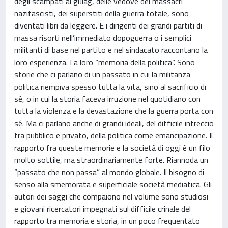
degli scampati al gulag, delle vedove dei massacri
nazifascisti, dei superstiti della guerra totale, sono
diventati libri da leggere. E i dirigenti dei grandi partiti di
massa risorti nell’immediato dopoguerra o i semplici
militanti di base nel partito e nel sindacato raccontano la
loro esperienza. La loro “memoria della politica”. Sono
storie che ci parlano di un passato in cui la militanza
politica riempiva spesso tutta la vita, sino al sacrificio di
sé, o in cui la storia faceva irruzione nel quotidiano con
tutta la violenza e la devastazione che la guerra porta con
sé. Ma ci parlano anche di grandi ideali, del difficile intreccio
fra pubblico e privato, della politica come emancipazione. Il
rapporto fra queste memorie e la società di oggi è un filo
molto sottile, ma straordinariamente forte. Riannoda un
“passato che non passa” al mondo globale. Il bisogno di
senso alla smemorata e superficiale società mediatica. Gli
autori dei saggi che compaiono nel volume sono studiosi
e giovani ricercatori impegnati sul difficile crinale del
rapporto tra memoria e storia, in un poco frequentato