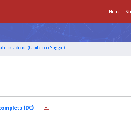
Home
Sf
uto in volume (Capitolo o Saggio)
completa (DC)