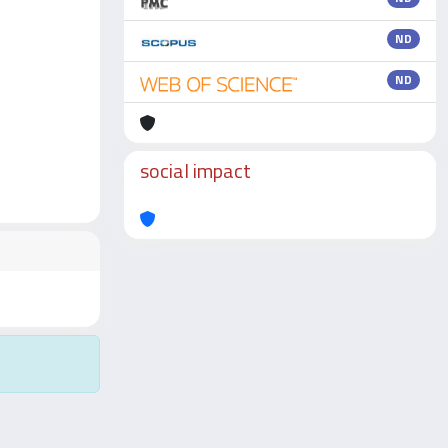
ND
ND
social impact