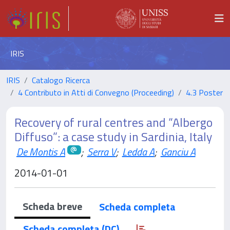
IRIS
IRIS
Catalogo Ricerca
4 Contributo in Atti di Convegno (Proceeding)
4.3 Poster
Recovery of rural centres and “Albergo
Diffuso”: a case study in Sardinia, Italy
De Montis A
;
Serra V
;
Ledda A
;
Ganciu A
2014-01-01
Scheda breve
Scheda completa
Scheda completa (DC)