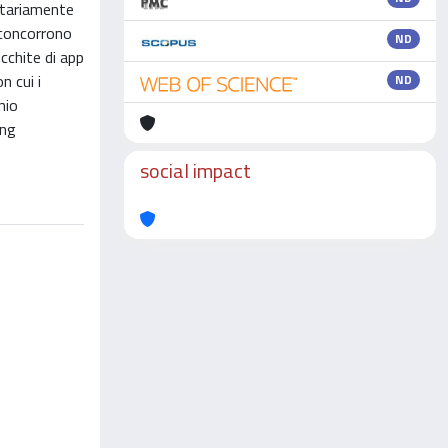
ntariamente
 concorrono
ND
icchite di app
n cui i
ND
nio
ing
social impact